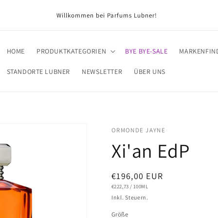
Willkommen bei Parfums Lubner!
HOME
PRODUKTKATEGORIEN
BYE BYE-SALE
MARKENFIN
STANDORTE LUBNER
NEWSLETTER
ÜBER UNS
ORMONDE JAYNE
Xi'an EdP
Normaler
€196,00 EUR
GRUNDPREIS
PRO
€222,73
/
100ML
Preis
Inkl. Steuern.
Größe