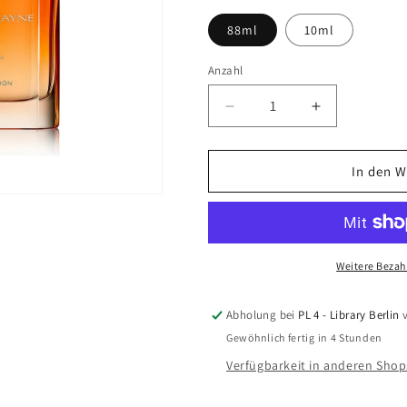
88ml
10ml
Anzahl
Verringere
Erhöhe
die
die
Menge
Menge
für
für
In den 
Xi&#39;an
Xi&#39;an
EdP
EdP
Weitere Bezah
Abholung bei
PL 4 - Library Berlin
v
Gewöhnlich fertig in 4 Stunden
Verfügbarkeit in anderen Sho