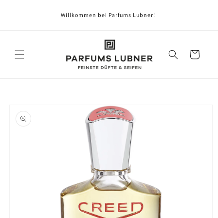
Direkt
zum
Willkommen bei Parfums Lubner!
Inhalt
Warenkorb
oduktinformationen
ringen