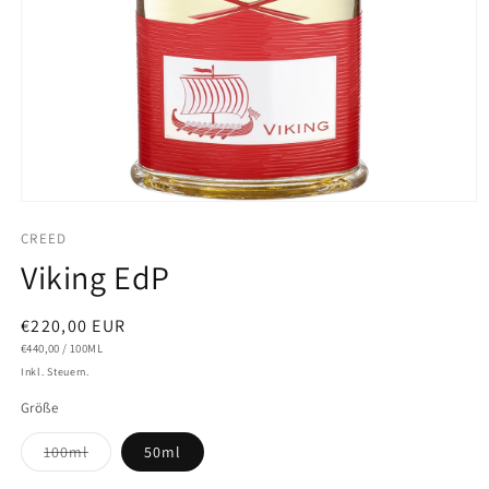
Medien
1
CREED
in
Modal
Viking EdP
öffnen
Normaler
€220,00 EUR
GRUNDPREIS
PRO
Preis
€440,00
/
100ML
Inkl. Steuern.
Größe
Variante
100ml
50ml
ausverkauft
oder