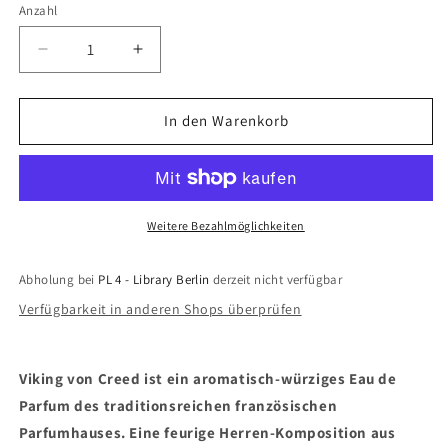
nicht
Anzahl
verfügbar
Verringere
Erhöhe
die
die
Menge
Menge
für
für
In den Warenkorb
Viking
Viking
EdP
EdP
Weitere Bezahlmöglichkeiten
Abholung bei
PL 4 - Library Berlin
derzeit nicht verfügbar
Verfügbarkeit in anderen Shops überprüfen
Viking von Creed ist ein aromatisch-würziges Eau de
Parfum des traditionsreichen französischen
Parfumhauses. Eine feurige Herren-Komposition aus