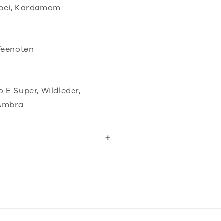
lbei, Kardamom
 Teenoten
 E Super, Wildleder,
 Ambra
)