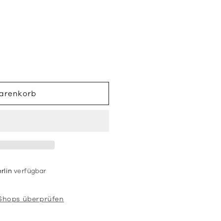
uft
r
Warenkorb
rlin
verfügbar
n
 Shops überprüfen