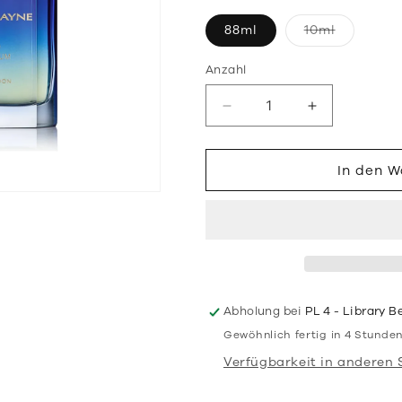
Variante
88ml
10ml
ausverka
oder
nicht
Anzahl
verfügba
Verringere
Erhöhe
die
die
Menge
Menge
für
für
In den 
Verano
Verano
EdP
EdP
Abholung bei
PL 4 - Library Be
Gewöhnlich fertig in 4 Stunde
Verfügbarkeit in anderen