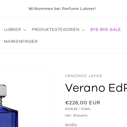
Willkommen bei Parfums Lubner!
LUBNER
PRODUKTKATEGORIEN
BYE BYE-SALE
MARKENFINDER
ORMONDE JAYNE
Verano Ed
Normaler
€226,00 EUR
GRUNDPREIS
PRO
Preis
€256,82
/
100ML
Inkl. Steuern.
Größe