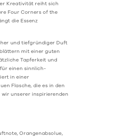
 Kreativität reiht sich
re Four Corners of the
ängt die Essenz
cher und tiefgründiger Duft
blättern mit einer guten
ätzliche Tapferkeit und
ür einen sinnlich-
ert in einer
en Flasche, die es in den
d wir unserer inspirierenden
uftnote, Orangenabsolue,