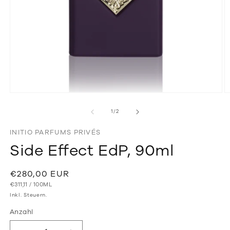
Medien
M
1
2
in
in
von
1
/
2
Modal
M
öffnen
ö
INITIO PARFUMS PRIVÉS
Side Effect EdP, 90ml
Normaler
€280,00 EUR
GRUNDPREIS
PRO
Preis
€311,11
/
100ML
Inkl. Steuern.
Anzahl