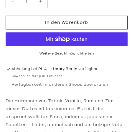
Verringere
Erhöhe
die
die
Menge
Menge
für
für
In den Warenkorb
Side
Side
Effect
Effect
EdP,
EdP,
90ml
90ml
Weitere Bezahlmöglichkeiten
Abholung bei
PL 4 - Library Berlin
verfügbar
Gewöhnlich fertig in 4 Stunden
Verfügbarkeit in anderen Shops überprüfen
Die Harmonie von Tabak, Vanille, Rum und Zimt
dieses Duftes ist faszinierend. Es reizt die
anspruchsvollsten Sinne, indem es jede seiner
Facetten - Leder, animalisch und die holzige Note