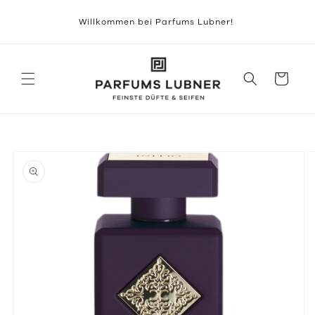
Direkt
zum
Willkommen bei Parfums Lubner!
Inhalt
Warenkorb
duktinformationen
ingen