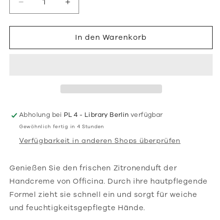
Verringere
Erhöhe
die
die
Menge
Menge
für
für
In den Warenkorb
Handcreme,
Handcreme,
100ml
100ml
Abholung bei
PL 4 - Library Berlin
verfügbar
Gewöhnlich fertig in 4 Stunden
Verfügbarkeit in anderen Shops überprüfen
Genießen Sie den frischen Zitronenduft der
Handcreme von Officina. Durch ihre hautpflegende
Formel zieht sie schnell ein und sorgt für weiche
und feuchtigkeitsgepflegte Hände.