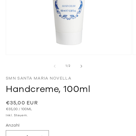
Medien
M
1
2
in
in
von
1
/
2
Modal
M
öffnen
ö
SMN SANTA MARIA NOVELLA
Handcreme, 100ml
Normaler
€35,00 EUR
GRUNDPREIS
PRO
Preis
€35,00
/
100ML
Inkl. Steuern.
Anzahl