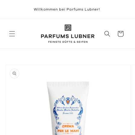
Direkt
zum
Willkommen bei Parfums Lubner!
Inhalt
Warenkorb
duktinformationen
ingen