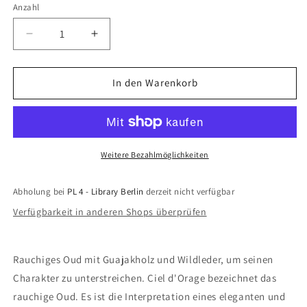
nicht
Anzahl
verfügbar
Verringere
Erhöhe
die
die
Menge
Menge
für
für
In den Warenkorb
Ciel
Ciel
d&#39;Orage
d&#39;Orage
EdP
EdP
Weitere Bezahlmöglichkeiten
Abholung bei
PL 4 - Library Berlin
derzeit nicht verfügbar
Verfügbarkeit in anderen Shops überprüfen
Rauchiges Oud mit Guajakholz und Wildleder, um seinen
Charakter zu unterstreichen. Ciel d'Orage bezeichnet das
rauchige Oud. Es ist die Interpretation eines eleganten und