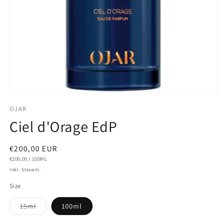
Medien
1
OJAR
in
Modal
Ciel d'Orage EdP
öffnen
Normaler
€200,00 EUR
GRUNDPREIS
PRO
Preis
€200,00
/
100ML
Inkl. Steuern.
Size
Variante
15ml
100ml
ausverkauft
oder