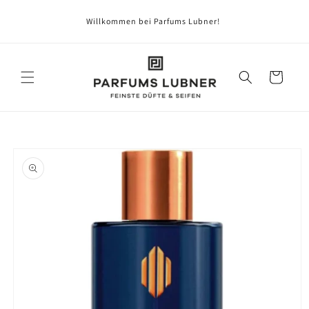
Direkt
zum
Willkommen bei Parfums Lubner!
Inhalt
Warenkorb
oduktinformationen
ringen