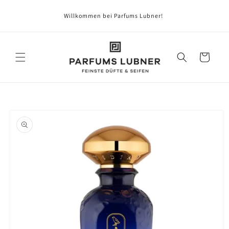
Direkt
zum
Willkommen bei Parfums Lubner!
Inhalt
Warenkorb
oduktinformationen
ringen