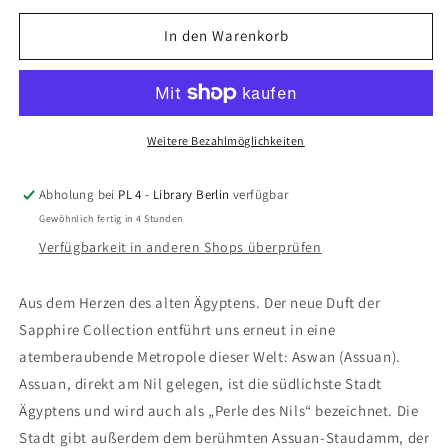
Menge
Menge
für
für
In den Warenkorb
Aswan
Aswan
Extrait
Extrait
de
de
Parfum,
Parfum,
50ml
50ml
Weitere Bezahlmöglichkeiten
Abholung bei
PL 4 - Library Berlin
verfügbar
Gewöhnlich fertig in 4 Stunden
Verfügbarkeit in anderen Shops überprüfen
Aus dem Herzen des alten Ägyptens. Der neue Duft der
Sapphire Collection entführt uns erneut in eine
atemberaubende Metropole dieser Welt: Aswan (Assuan).
Assuan, direkt am Nil gelegen, ist die südlichste Stadt
Ägyptens und wird auch als „Perle des Nils“ bezeichnet. Die
Stadt gibt außerdem dem berühmten Assuan-Staudamm, der