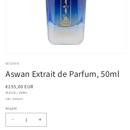
Medien
1
WIDIAN
in
Modal
Aswan Extrait de Parfum, 50ml
öffnen
Normaler
€255,00 EUR
GRUNDPREIS
PRO
Preis
€510,00
/
100ML
Inkl. Steuern.
Anzahl
Verringere
Erhöhe
die
die