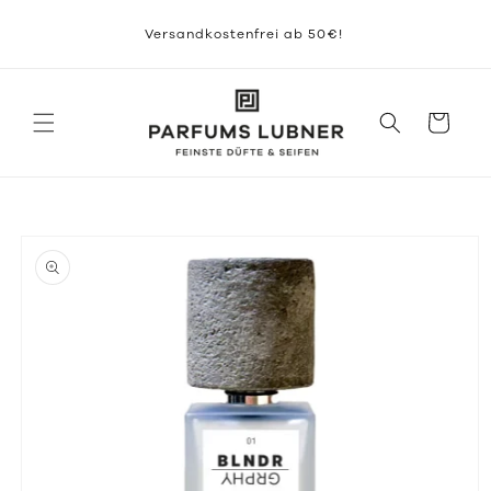
Direkt
zum
Versandkostenfrei ab 50€!
Inhalt
Warenkorb
duktinformationen
ingen