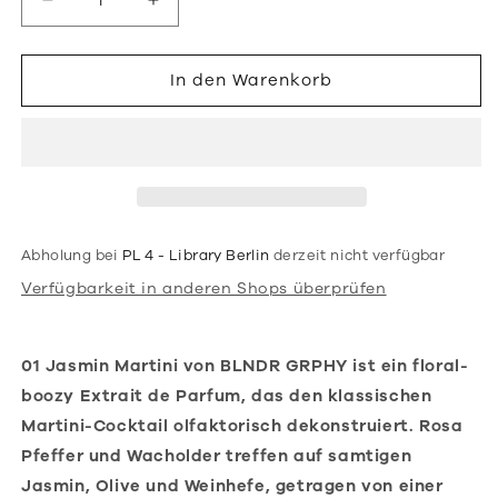
Verringere
Erhöhe
die
die
Menge
Menge
für
für
In den Warenkorb
01
01
JASMIN
JASMIN
MARTINI
MARTINI
Extrait
Extrait
de
de
Parfum,
Parfum,
100ml
100ml
Abholung bei
PL 4 - Library Berlin
derzeit nicht verfügbar
Verfügbarkeit in anderen Shops überprüfen
01 Jasmin Martini von BLNDR GRPHY ist ein floral-
boozy Extrait de Parfum, das den klassischen
Martini-Cocktail olfaktorisch dekonstruiert. Rosa
Pfeffer und Wacholder treffen auf samtigen
Jasmin, Olive und Weinhefe, getragen von einer