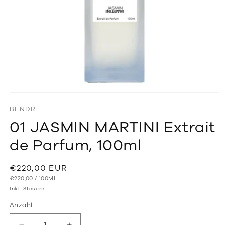
Medien
1
BLNDR
in
Modal
01 JASMIN MARTINI Extrait
öffnen
de Parfum, 100ml
Normaler
€220,00 EUR
GRUNDPREIS
PRO
Preis
€220,00
/
100ML
Inkl. Steuern.
Anzahl