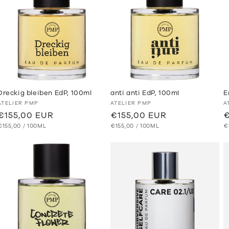
o
r
i
e
:
Dreckig bleiben EdP, 100ml
anti anti EdP, 100ml
E
Anbieter:
Anbieter:
A
ATELIER PMP
ATELIER PMP
A
Normaler
€155,00 EUR
Normaler
€155,00 EUR
N
€
GRUNDPREIS
PRO
GRUNDPREIS
PRO
G
Preis
€155,00
/
100ML
Preis
€155,00
/
100ML
P
€