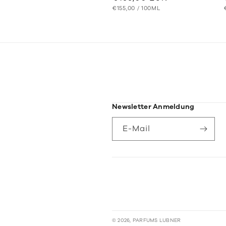
GRUNDPREIS
PRO
Preis
€155,00
/
100ML
Newsletter Anmeldung
E-Mail
© 2026,
PARFUMS LUBNER