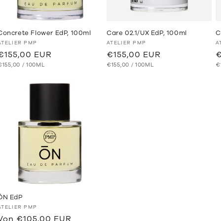
Concrete Flower EdP, 100ml
Care 02.1/UX EdP, 100ml
C
Anbieter:
Anbieter:
A
ATELIER PMP
ATELIER PMP
A
Normaler
€155,00 EUR
Normaler
€155,00 EUR
N
€
GRUNDPREIS
PRO
GRUNDPREIS
PRO
G
Preis
€155,00
/
100ML
Preis
€155,00
/
100ML
P
€
ŌN EdP
Anbieter:
ATELIER PMP
Normaler
Von €105,00 EUR