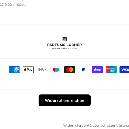
GRUNDPREIS
PRO
Preis
€210,00
/
100ML
Zahlungsmethoden
Widerruf einreichen
Widerrufsrecht
Datenschutzerklärun