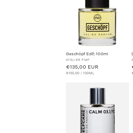
Geschöpf EdP, 100ml
Anbieter:
ATELIER PMP
Normaler
€135,00 EUR
GRUNDPREIS
PRO
Preis
€135,00
/
100ML