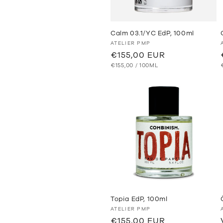
Calm 03.1/YC EdP, 100ml
Anbieter:
ATELIER PMP
Normaler
€155,00 EUR
GRUNDPREIS
PRO
Preis
€155,00
/
100ML
Topia EdP, 100ml
Anbieter:
ATELIER PMP
Normaler
€155,00 EUR