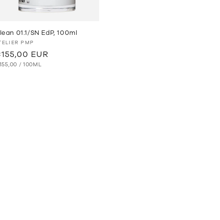
lean 01.1/SN EdP, 100ml
nbieter:
TELIER PMP
ormaler
155,00 EUR
RUNDPREIS
PRO
reis
155,00
/
100ML