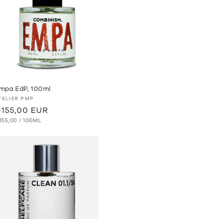
mpa EdP, 100ml
nbieter:
TELIER PMP
ormaler
155,00 EUR
RUNDPREIS
PRO
reis
155,00
/
100ML