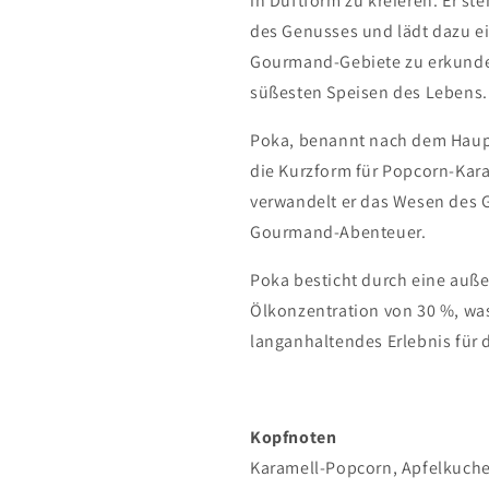
in Duftform zu kreieren. Er ste
des Genusses und lädt dazu 
Gourmand-Gebiete zu erkunde
süßesten Speisen des Lebens.
Poka, benannt nach dem Hauptd
die Kurzform für Popcorn-Kara
verwandelt er das Wesen des 
Gourmand-Abenteuer.
Poka besticht durch eine auß
Ölkonzentration von 30 %, was
langanhaltendes Erlebnis für 
Kopfnoten
Karamell-Popcorn, Apfelkuche