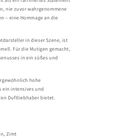
ht als ein raffiniertes Statement
ein, nie zuvor wahrgenommene
n – eine Hommage an die
arsteller in dieser Szene, ist
mell. Für die Mutigen gemacht,
Genusses in ein süßes und
ergewöhnlich hohe
 ein intensives und
den Duftliebhaber bietet.
n, Zimt