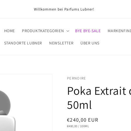
Willkommen bei Parfums Lubner!
HOME
PRODUKTKATEGORIEN
BYE BYE-SALE
MARKENFIN
STANDORTE LUBNER
NEWSLETTER
ÜBER UNS
PERNOIRE
Poka Extrait
50ml
Normaler
€240,00 EUR
GRUNDPREIS
PRO
€480,00
/
100ML
Preis