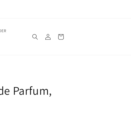
Versandkostenfrei ab 50€!
DER
Einloggen
Warenkorb
 de Parfum,