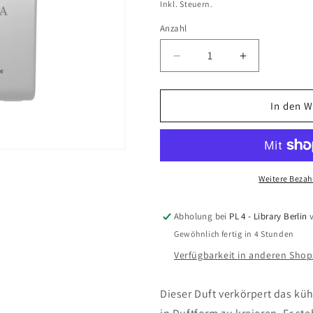
Inkl. Steuern.
Anzahl
Verringere
Erhöhe
die
die
Menge
Menge
für
für
In den 
Poka
Poka
Extrait
Extrait
de
de
Parfum,
Parfum,
50ml
50ml
Weitere Bezah
Abholung bei
PL 4 - Library Berlin
v
Gewöhnlich fertig in 4 Stunden
Verfügbarkeit in anderen Sho
Dieser Duft verkörpert das küh